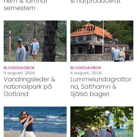
hem & lämnar
& närproducerat
Shop
semestern
Hem & Trädgård
Underhållning
Om Oss
BLOGGDAGBOK
BLOGGDAGBOK
5 augusti, 2026
4 augusti, 2026
Vandringsleder &
Lummelundagrottor
nationalpark på
na, Salthamn &
Gotland
Själsö bageri