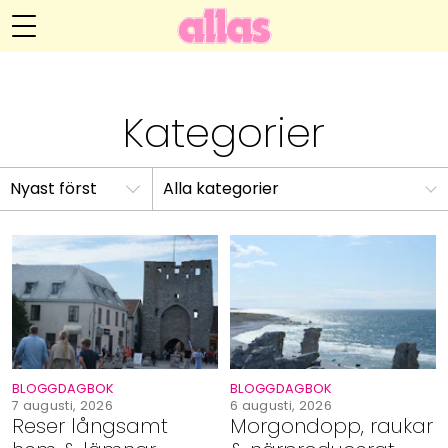
Helena Lyths blogg
Meny
Livsöden
Kategorier
Hälsa
Alla kategorier
Hem
Arkiv
Relationer
Om
Kontakt
Kategorier
Handarbete
Video
BLOGGDAGBOK
BLOGGDAGBOK
Bloggar
7 augusti, 2026
6 augusti, 2026
Reser långsamt
Morgondopp, raukar