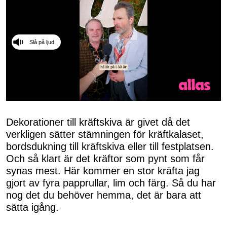
Slå på ljud
0
seconds
of
Dekorationer till kräftskiva är givet då det
50
verkligen sätter stämningen för kräftkalaset,
seconds
bordsdukning till kräftskiva eller till festplatsen.
Och så klart är det kräftor som pynt som får
synas mest. Här kommer en stor kräfta jag
gjort av fyra papprullar, lim och färg. Så du har
nog det du behöver hemma, det är bara att
sätta igång.