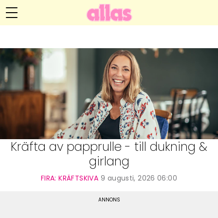
Helena Lyths blogg
Meny
Livsöden
Hälsa
Hem
Arkiv
Relationer
Om
Kontakt
Kategorier
Handarbete
Kräfta av papprulle - till dukning &
girlang
Video
FIRA: KRÄFTSKIVA
9 augusti, 2026 06:00
Bloggar